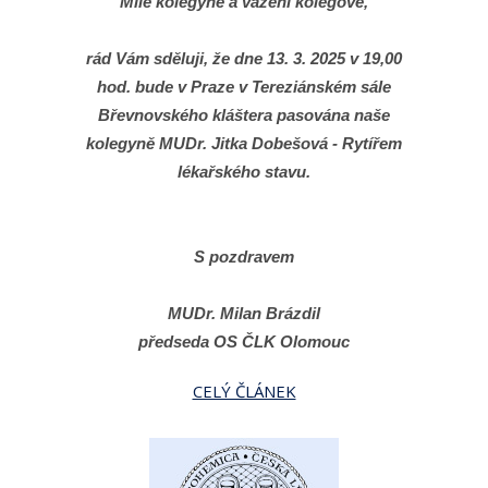
Milé kolegyně a vážení kolegové,
rád Vám sděluji, že dne 13. 3. 2025 v 19,00
hod. bude v Praze v Tereziánském sále
Břevnovského kláštera pasována naše
kolegyně MUDr. Jitka Dobešová - Rytířem
lékařského stavu.
S pozdravem
MUDr. Milan Brázdil
předseda OS ČLK Olomouc
CELÝ ČLÁNEK