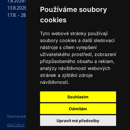
7.8.2026- dovolená
13.8.2026- úřední hodiny od 11 hodin
Používáme soubory
17.8. - 28.8.2026 - řádná dovolená
cookies
Tyto webové stránky používají
soubory cookies a další sledovací
nástroje s cílem vylepšení
uživatelského prostředí, zobrazení
přizpůsobeného obsahu a reklam,
analýzy návštěvnosti webových
stránek a zjištění zdroje
návštěvnosti.
Souhlasím
Odmítám
Všechna práva vyhrazena Česká lékařská komora | Tvorba a provoz webu:
Upravit mé předvolby
ISSA CZECH