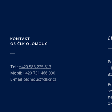
KONTAKT
Ú
OS ČLK OLOMOUC
Po
Tel.:
+420 585 225 813
11
Mobil:
+420 731 466 090
8:
E-mail:
olomouc@clkcr.cz
Po
se
na
ol