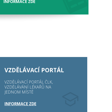
INFORMACE ZDE
VZDĚLÁVACÍ PORTÁL
VZDĚLÁVACÍ PORTÁL ČLK,
VZDĚLÁVÁNÍ LÉKAŘŮ NA
JEDNOM MÍSTĚ
INFORMACE ZDE