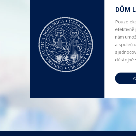
DŮM L
Pouze eko
efektivně
nám umožň
a společn
sjednocová
důstojné s
V