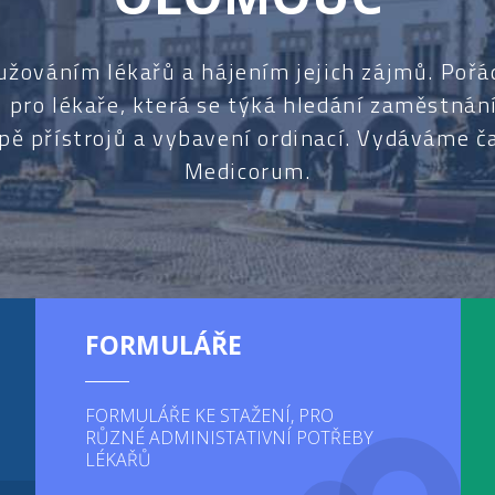
žováním lékařů a hájením jejich zájmů. Poř
i pro lékaře, která se týká hledání zaměstnání
upě přístrojů a vybavení ordinací. Vydáváme 
Medicorum.
FORMULÁŘE
FORMULÁŘE KE STAŽENÍ, PRO
RŮZNÉ ADMINISTATIVNÍ POTŘEBY
LÉKAŘŮ