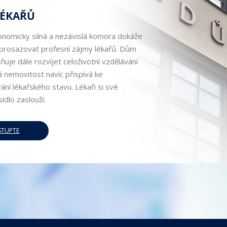
ÉKAŘŮ
nomicky silná a nezávislá komora dokáže
 prosazovat profesní zájmy lékařů. Dům
uje dále rozvíjet celoživotní vzdělávání
á nemovitost navíc přispívá ke
ní lékařského stavu. Lékaři si své
ídlo zaslouží.
STUPTE