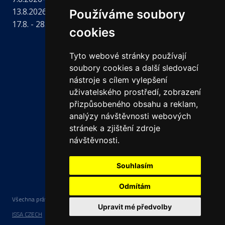
13.8.2026- úřední hodiny od 11 hodin
Používáme soubory
17.8. - 28.8.2026 - řádná dovolená
cookies
Tyto webové stránky používají
soubory cookies a další sledovací
nástroje s cílem vylepšení
uživatelského prostředí, zobrazení
přizpůsobeného obsahu a reklam,
analýzy návštěvnosti webových
stránek a zjištění zdroje
návštěvnosti.
Souhlasím
Odmítám
Všechna práva vyhrazena Česká lékařská komora | Tvorba a provoz webu:
Upravit mé předvolby
ISSA CZECH